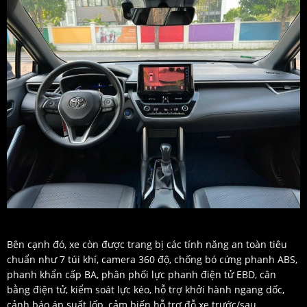
Bên cạnh đó, xe còn được trang bị các tính năng an toàn tiêu
chuẩn như 7 túi khí, camera 360 độ, chống bó cứng phanh ABS,
phanh khẩn cấp BA, phân phối lực phanh điện tử EBD, cân
bằng điện tử, kiểm soát lực kéo, hỗ trợ khởi hành ngang dốc,
cảnh báo áp suất lốp, cảm biến hỗ trợ đỗ xe trước/sau,...