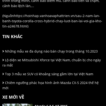
trình thông minh, cảnh báo điểm mù, cảnh báo tiền va chạm,
cảnh báo lệch làn,...
(Nguồn
https://hoinhap.vanhoavaphattrien.vn/sau-2-nam-lan-
banh-toyota-corolla-cross-hybrid-chay-luot-ban-lai-voi-gia-kho-
tin-a24678.html
)
TIN KHÁC
Những mẫu xe đa dụng nào bán chạy trong tháng 10.2023
Lộ diện xe Mitsubishi Xforce tại Việt Nam, chuẩn bị cho ngày
ra mắt
Top 3 mẫu xe SUV có khoảng sáng gầm lớn tại Việt Nam
Chiêm ngưỡng phác họa hình ảnh Mazda CX-5 2024 thế hệ
mới
XE MỚI VỀ