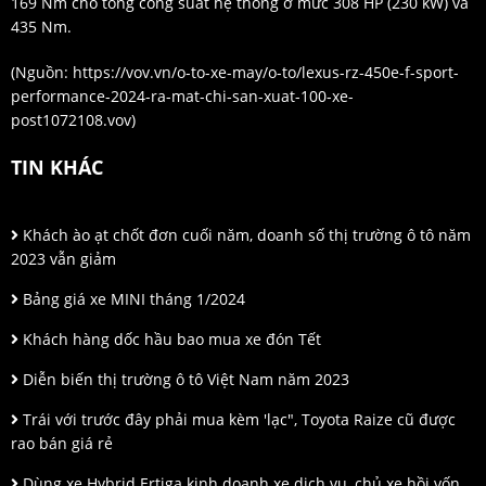
169 Nm cho tổng công suất hệ thống ở mức 308 HP (230 kW) và
435 Nm.
(Nguồn:
https://vov.vn/o-to-xe-may/o-to/lexus-rz-450e-f-sport-
performance-2024-ra-mat-chi-san-xuat-100-xe-
post1072108.vov
)
TIN KHÁC
Khách ào ạt chốt đơn cuối năm, doanh số thị trường ô tô năm
2023 vẫn giảm
Bảng giá xe MINI tháng 1/2024
Khách hàng dốc hầu bao mua xe đón Tết
Diễn biến thị trường ô tô Việt Nam năm 2023
Trái với trước đây phải mua kèm 'lạc", Toyota Raize cũ được
rao bán giá rẻ
Dùng xe Hybrid Ertiga kinh doanh xe dịch vụ, chủ xe hồi vốn