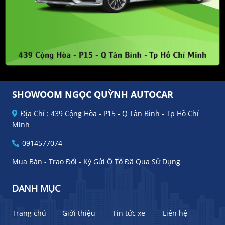
SHOWOOM NGỌC QUỲNH AUTOCAR
Địa Chỉ : 439 Cộng Hòa - P15 - Q Tân Bình - Tp Hồ Chí
Minh
0914577074
Mua Bán - Trao Đổi - Ký Gửi Ô Tô Đã Qua Sử Dụng
DANH MỤC
Trang chủ
Giới thiệu
Tin tức xe
Liên hệ