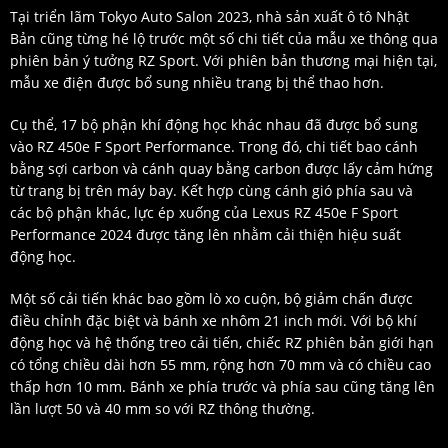
Tại triển lãm Tokyo Auto Salon 2023, nhà sản xuất ô tô Nhật
Bản cũng từng hé lộ trước một số chi tiết của mẫu xe thông qua
phiên bản ý tưởng RZ Sport. Với phiên bản thương mại hiện tại,
mẫu xe điện được bổ sung nhiều trang bị thể thao hơn.
Cụ thể, 17 bộ phận khí động học khác nhau đã được bổ sung
vào RZ 450e F Sport Performance. Trong đó, chi tiết bao cánh
bằng sợi carbon và cánh quay bằng carbon được lấy cảm hứng
từ trang bị trên máy bay. Kết hợp cùng cánh gió phía sau và
các bộ phận khác, lực ép xuống của Lexus RZ 450e F Sport
Performance 2024 được tăng lên nhằm cải thiện hiệu suất
động học.
Một số cải tiến khác bao gồm lò xo cuộn, bộ giảm chấn được
điều chỉnh đặc biệt và bánh xe nhôm 21 inch mới. Với bộ khí
động học và hệ thống treo cải tiến, chiếc RZ phiên bản giới hạn
có tổng chiều dài hơn 55 mm, rộng hơn 70 mm và có chiều cao
thấp hơn 10 mm. Bánh xe phía trước và phía sau cũng tăng lên
lần lượt 50 và 40 mm so với RZ thông thường.