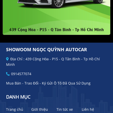
SHOWOOM NGỌC QUỲNH AUTOCAR
Địa Chỉ : 439 Cộng Hòa - P15 - Q Tân Bình - Tp Hồ Chí
Minh
0914577074
Mua Bán - Trao Đổi - Ký Gửi Ô Tô Đã Qua Sử Dụng
DANH MỤC
Trang chủ
Giới thiệu
Tin tức xe
Liên hệ