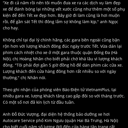
“Xe đi cả năm rồi nên tôi muốn đưa xe ra các dịch vụ làm đẹp
xe để đánh bóng lại những vết xước cũng như thêm một số phụ
kiện để đến Tết xe đẹp hơn. Bây giờ đi làm cũng là hơi muộn
rồi, để gần sát Tết thì đông lắm sợ không làm kịp," anh Ngọc
cho hay.
Không chỉ tại đại lý chính hãng, các gara bên ngoài cũng bận
rộn hơn với lượng khách đông đúc ngày trước Tết. Vừa dán lại
phim cách nhiệt cho xe ở một gara thuộc quận Đống Đa (Hà
Nội), chị Hoàng Nhân cho biết phải chờ khá lâu vì lượng khách
đông. "Tôi phải đợi gần 5 giờ đồng hồ để dán phim các cửa xe.
Lượng khách đến cửa hàng đông hơn rất nhiều so với ngày
thường," chị Nhân nói.
Theo ghi nhận của phóng viên Báo Điện tử VietnamPlus, tại
nhiều gara xe, lượng khách tăng cao gấp đôi so với tháng trước.
Có một số nơi đã kín lịch từ đầu tuần.
Anh Đỗ Đức Vượng, đại diện hệ thống bảo dưỡng xe hơi
Autocare Service phố Kim Ngưu (quận Hai Bà Trưng, Hà Nội)
cho biết cuối năm số lượng ôtô đến cửa hàng tân trang rất