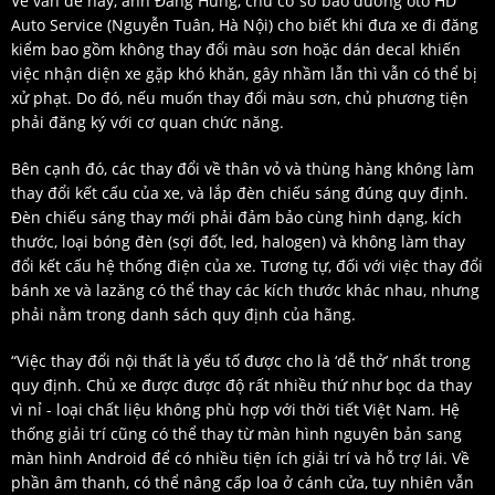
Về vấn đề này, anh Đăng Hùng, chủ cơ sở bảo dưỡng ôtô HD
Auto Service (Nguyễn Tuân, Hà Nội) cho biết khi đưa xe đi đăng
kiểm bao gồm không thay đổi màu sơn hoặc dán decal khiến
việc nhận diện xe gặp khó khăn, gây nhầm lẫn thì vẫn có thể bị
xử phạt. Do đó, nếu muốn thay đổi màu sơn, chủ phương tiện
phải đăng ký với cơ quan chức năng.
Bên cạnh đó, các thay đổi về thân vỏ và thùng hàng không làm
thay đổi kết cấu của xe, và lắp đèn chiếu sáng đúng quy định.
Đèn chiếu sáng thay mới phải đảm bảo cùng hình dạng, kích
thước, loại bóng đèn (sợi đốt, led, halogen) và không làm thay
đổi kết cấu hệ thống điện của xe. Tương tự, đối với việc thay đổi
bánh xe và lazăng có thể thay các kích thước khác nhau, nhưng
phải nằm trong danh sách quy định của hãng.
“Việc thay đổi nội thất là yếu tố được cho là ‘dễ thở’ nhất trong
quy định. Chủ xe được được độ rất nhiều thứ như bọc da thay
vì nỉ - loại chất liệu không phù hợp với thời tiết Việt Nam. Hệ
thống giải trí cũng có thể thay từ màn hình nguyên bản sang
màn hình Android để có nhiều tiện ích giải trí và hỗ trợ lái. Về
phần âm thanh, có thể nâng cấp loa ở cánh cửa, tuy nhiên vẫn