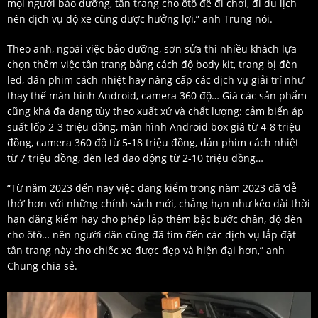
mọi người bảo dưỡng, tân trang cho ôtô để đi chơi, đi du lịch
nên dịch vụ độ xe cũng được hưởng lợi,” anh Trung nói.
Theo anh, ngoài việc bảo dưỡng, sơn sửa thì nhiều khách lựa
chọn thêm việc tân trang bằng cách độ body kit, trang bị đèn
led, dán phim cách nhiệt hay nâng cấp các dịch vụ giải trí như
thay thế màn hình Android, camera 360 độ… Giá các sản phẩm
cũng khá đa dạng tùy theo xuất xứ và chất lượng: cảm biến áp
suất lốp 2-3 triệu đồng, màn hình Android box giá từ 4-8 triệu
đồng, camera 360 độ từ 5-18 triệu đồng, dán phim cách nhiệt
từ 7 triệu đồng, đèn led dao động từ 2-10 triệu đồng…
“Từ năm 2023 đến nay việc đăng kiểm trong năm 2023 đã ‘dễ
thở’ hơn với những chính sách mới, chẳng hạn như kéo dài thời
hạn đăng kiểm hay cho phép lắp thêm bậc bước chân, độ đèn
cho ôtô… nên người dân cũng đã tìm đến các dịch vụ lắp đặt
tân trang này cho chiếc xe được đẹp và hiện đại hơn,” anh
Chung chia sẻ.