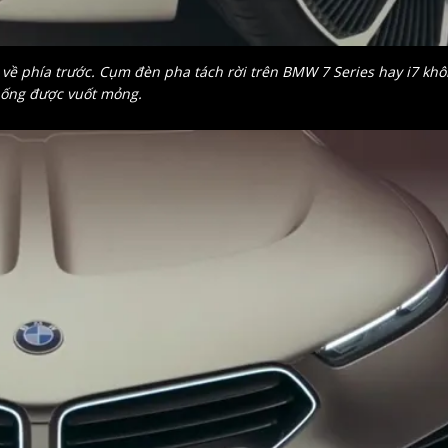
 về phía trước. Cụm đèn pha tách rời trên BMW 7 Series hay i7 kh
hống được vuốt mỏng.