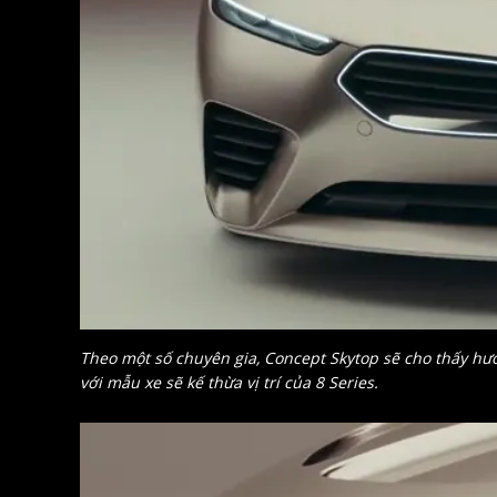
Theo một số chuyên gia, Concept Skytop sẽ cho thấy hướn
với mẫu xe sẽ kế thừa vị trí của 8 Series.