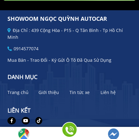
SHOWOOM NGỌC QUỲNH AUTOCAR
Địa Chỉ : 439 Cộng Hòa - P15 - Q Tân Bình - Tp Hồ Chí
Minh
0914577074
Mua Bán - Trao Đổi - Ký Gửi Ô Tô Đã Qua Sử Dụng
DANH MỤC
Trang chủ
Giới thiệu
Tin tức xe
Liên hệ
LIÊN KẾT
Bản quyền thuộc về Ngọc Quỳnh Autocar
Thiết kế bởi
Bonbanh.com - Chuyên trang mua bán ô tô