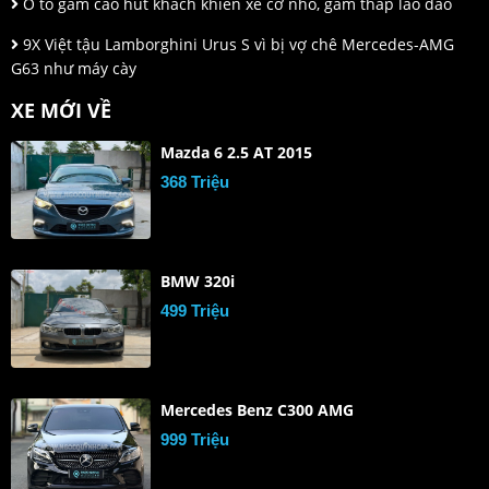
Ô tô gầm cao hút khách khiến xe cỡ nhỏ, gầm thấp lao đao
9X Việt tậu Lamborghini Urus S vì bị vợ chê Mercedes-AMG
G63 như máy cày
XE MỚI VỀ
Mazda 6 2.5 AT 2015
368 Triệu
BMW 320i
499 Triệu
Mercedes Benz C300 AMG
999 Triệu