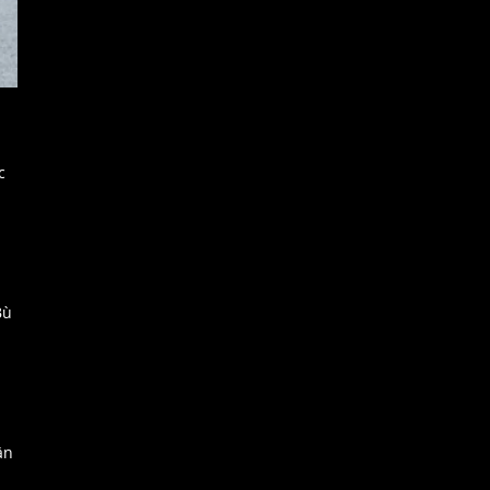
c
Bù
ần