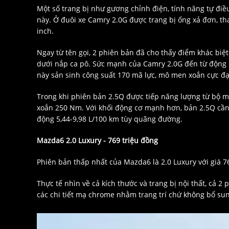
Một số trang bị như gương chỉnh điện, tính năng tự điều
này. Ở đuôi xe Camry 2.0G được trang bị ống xả đơn, t
inch.
Ngay từ tên gọi, 2 phiên bản đã cho thấy điểm khác biệ
dưới nắp ca pô. Sức mạnh của Camry 2.0G đến từ động c
này sản sinh công suất 170 mã lực, mô men xoắn cực đ
Trong khi phiên bản 2.5Q được tiếp năng lượng từ bộ má
xoắn 250 Nm. Với khối động cơ mạnh hơn, bản 2.5Q cần 
động 5,44-9,98 L/100 km tùy quãng đường.
Mazda6 2.0 Luxury - 769 triệu đồng
Phiên bản thấp nhất của Mazda6 là 2.0 Luxury với giá 769
Thực tế nhìn về cả kích thước và trang bị nội thất, cả 
các chi tiết mạ chrome nhằm trang trí chứ không bổ su