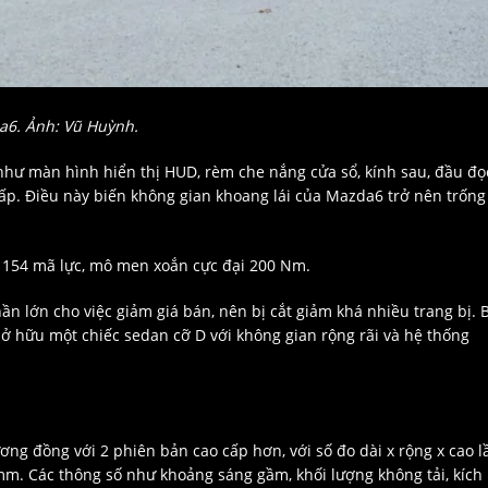
6. Ảnh: Vũ Huỳnh.
như màn hình hiển thị HUD, rèm che nắng cửa sổ, kính sau, đầu đọ
 cấp. Điều này biến không gian khoang lái của Mazda6 trở nên trống
ất 154 mã lực, mô men xoắn cực đại 200 Nm.
 lớn cho việc giảm giá bán, nên bị cắt giảm khá nhiều trang bị. 
 sở hữu một chiếc sedan cỡ D với không gian rộng rãi và hệ thống
ơng đồng với 2 phiên bản cao cấp hơn, với số đo dài x rộng x cao l
 mm. Các thông số như khoảng sáng gầm, khối lượng không tải, kích