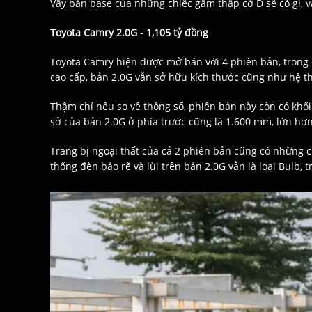
Vậy bản base của những chiếc gầm thấp cỡ D sẽ có gì, và
Toyota Camry 2.0G - 1,105 tỷ đồng
Toyota Camry hiện được mở bán với 4 phiên bản, trong đ
cao cấp, bản 2.0G vẫn sở hữu kích thước cũng như hệ 
Thậm chí nếu so về thông số, phiên bản này còn có khối 
sở của bản 2.0G ở phía trước cũng là 1.600 mm, lớn hơn
Trang bị ngoại thất của cả 2 phiên bản cũng có những c
thống đèn báo rẽ và lùi trên bản 2.0G vẫn là loại Bulb, 