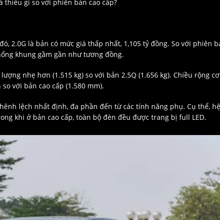
 thiếu gì so với phiên bản cao cấp?
ó, 2.0G là bản có mức giá thấp nhất, 1,105 tỷ đồng. So với phiên 
thống khung gầm gần như tương đồng.
lượng nhẹ hơn (1.515 kg) so với bản 2.5Q (1.656 kg). Chiều rộng cơ
 so với bản cao cấp (1.580 mm).
hênh lệch nhất định, đa phần đến từ các tính năng phụ. Cụ thể, h
trong khi ở bản cao cấp, toàn bộ đèn đều được trang bị full LED.