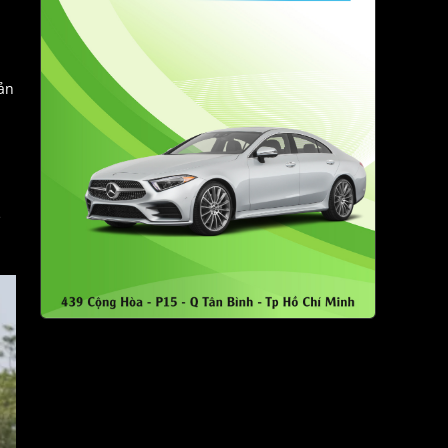
bản
ệ