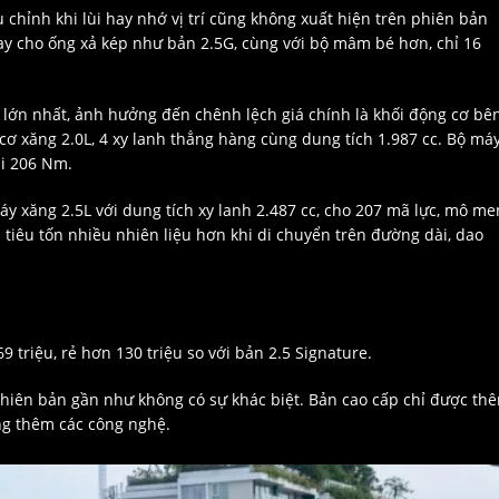
 chỉnh khi lùi hay nhớ vị trí cũng không xuất hiện trên phiên bản
hay cho ống xả kép như bản 2.5G, cùng với bộ mâm bé hơn, chỉ 16
t lớn nhất, ảnh hưởng đến chênh lệch giá chính là khối động cơ bê
ơ xăng 2.0L, 4 xy lanh thẳng hàng cùng dung tích 1.987 cc. Bộ má
ại 206 Nm.
y xăng 2.5L với dung tích xy lanh 2.487 cc, cho 207 mã lực, mô me
tiêu tốn nhiều nhiên liệu hơn khi di chuyển trên đường dài, dao
 triệu, rẻ hơn 130 triệu so với bản 2.5 Signature.
2 phiên bản gần như không có sự khác biệt. Bản cao cấp chỉ được th
ng thêm các công nghệ.