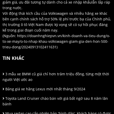
giảm giá, ưu đãi tương tự dành cho cả xe nhập khẩulẫn lắp ráp
trong nước.
Với động thái kích cầu của Volkswagen và nhiều hãng xe khác
bên cạnh chính sách hỗ trợ 50% lệ phí trước bạ của Chính phủ,
thị trường ô tô Việt Nam được kỳ vọng sẽ có sự hồi phục đáng
kể trong giai đoạn cuối năm nay.
(Nguồn:
https://doanhnghiepvn.vn/kinh-doanh-va-tieu-dung/o-
to-xe-may/o-to-nhap-khau-volkswagen-giam-gia-den-hon-500-
trieu-dong/20240913102411631
)
TIN KHÁC
3 mẫu xe BMW cũ giá chỉ hơn trăm triệu đồng, từng một thời
người Việt ước ao
Bảng giá xe hãng Lexus mới nhất tháng 9/2024
Toyota Land Cruiser chào bán với giá bất ngờ sau 8 năm lăn
bánh
Mua sedan cao cấp phiên bản 'bình dân', khách hàng có được