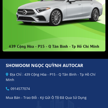
SHOWOOM NGỌC QUỲNH AUTOCAR
Địa Chỉ : 439 Cộng Hòa - P15 - Q Tân Bình - Tp Hồ Chí
Minh
0914577074
Mua Bán - Trao Đổi - Ký Gửi Ô Tô Đã Qua Sử Dụng