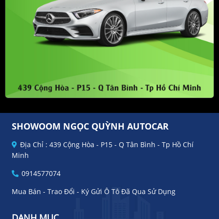
SHOWOOM NGỌC QUỲNH AUTOCAR
Địa Chỉ : 439 Cộng Hòa - P15 - Q Tân Bình - Tp Hồ Chí
Minh
0914577074
Mua Bán - Trao Đổi - Ký Gửi Ô Tô Đã Qua Sử Dụng
DANH MỤC