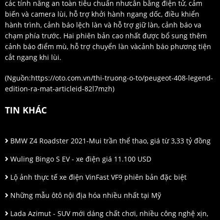
các tính năng an toàn tiêu chuẩn nhưcân bằng điện tử, cảm
biến và camera lùi, hỗ trợ khởi hành ngang dốc, điều khiển
hành trình, cảnh báo lệch làn và hỗ trợ giữ làn, cảnh báo va
chạm phía trước. Hai phiên bản cao nhất được bổ sung thêm
cảnh báo điểm mù, hỗ trợ chuyển làn vàcảnh báo phương tiện
cắt ngang khi lùi.
(Nguồn:
https://oto.com.vn/thi-truong-o-to/peugeot-408-legend-
edition-ra-mat-articleid-82l7mzh
)
TIN KHÁC
BMW Z4 Roadster 2021-Mui trần thể thao, giá từ 3,33 tỷ đồng
Wuling Bingo S EV - xe điện giá 11.100 USD
Lộ ảnh thực tế xe điện VinFast VF9 phiên bản đặc biệt
Những mẫu ôtô nội địa hóa nhiều nhất tại Mỹ
Lada Azimut - SUV mới dáng chất chơi, nhiều công nghệ xịn,