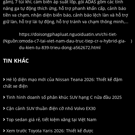
gầm), 7 túi khí, cảm biến áp suất lốp, gói ADAS gồm các tính
năng ga tự động thích ứng, hỗ trợ phanh khẩn cấp, cảnh báo
tiền va chạm, nhận diện biển báo, cảnh báo lệch làn và hỗ trợ
giữ làn, hỗ trợ lái tự động, hỗ trợ tránh va chạm thông minh,...
https://doisongphapluat.nguoiduatin.vn/chi-tiet-
(Nguồn:
omoda-c7-tai-viet-nam-dau-truc-tiep-cr-v-hybrid-gia-
)
du-kien-tu-839-trieu-dong-a562672.html
TIN KHÁC
Hé lộ diện mạo mới của Nissan Teana 2026: Thiết kế đậm
chất xe điện
Tình hình doanh số phân khúc SUV hạng C nửa đầu 2025
Cận cảnh SUV thuần điện cỡ nhỏ Volvo EX30
Top sedan giá rẻ, tiết kiệm xăng tại Việt Nam
Xem trước Toyota Yaris 2026: Thiết kế được