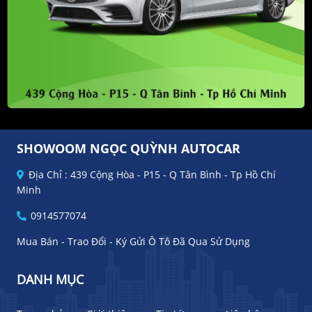
SHOWOOM NGỌC QUỲNH AUTOCAR
Địa Chỉ : 439 Cộng Hòa - P15 - Q Tân Bình - Tp Hồ Chí
Minh
0914577074
Mua Bán - Trao Đổi - Ký Gửi Ô Tô Đã Qua Sử Dụng
DANH MỤC